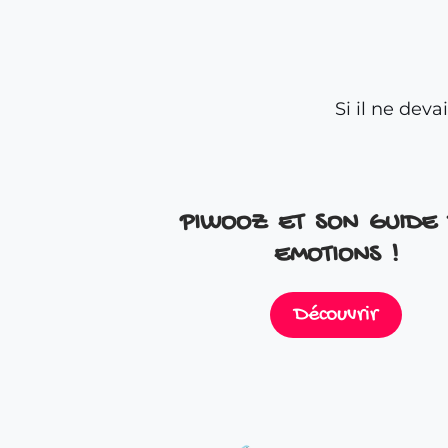
Si il ne dev
PIWOOZ ET SON GUIDE
EMOTIONS !
Découvrir