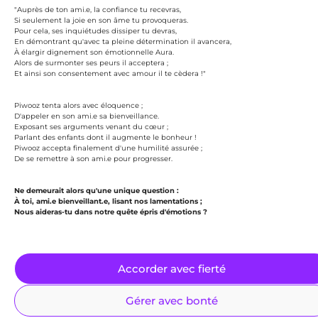
"Auprès de ton ami.e, la confiance tu recevras,
Si seulement la joie en son âme tu provoqueras.
Pour cela, ses inquiétudes dissiper tu devras,
En démontrant qu'avec ta pleine détermination il avancera,
À élargir dignement son émotionnelle Aura.
Alors de surmonter ses peurs il acceptera ;
Et ainsi son consentement avec amour il te cèdera !"
Piwooz tenta alors avec éloquence ;
D'appeler en son ami.e sa bienveillance.
Exposant ses arguments venant du cœur ;
Parlant des enfants dont il augmente le bonheur !
Piwooz accepta finalement d'une humilité assurée ;
De se remettre à son ami.e pour progresser.
Ne demeurait alors qu'une unique question :
À toi, ami.e bienveillant.e, lisant nos lamentations ;
Nous aideras-tu dans notre quête épris d'émotions ?
Accorder avec fierté
Gérer avec bonté