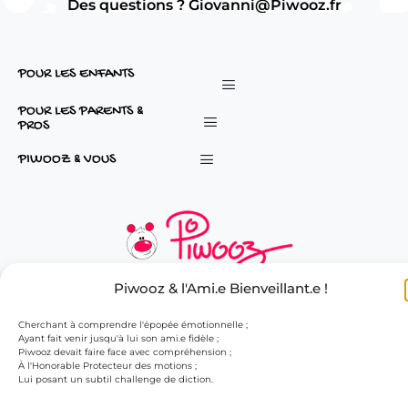
Des questions ? Giovanni@Piwooz.fr
POUR LES ENFANTS
POUR LES PARENTS &
PROS
PIWOOZ & VOUS
Piwooz & l'Ami.e Bienveillant.e !
Le mini coach des émotions pour les enfants et les familles.
Piwooz ©
Légal
·
Confidentialité
·
Contact
·
Kit Média
Cherchant à comprendre l'épopée émotionnelle ;
Ayant fait venir jusqu'à lui son ami.e fidèle ;
Piwooz devait faire face avec compréhension ;
À l'Honorable Protecteur des motions ;
Lui posant un subtil challenge de diction.