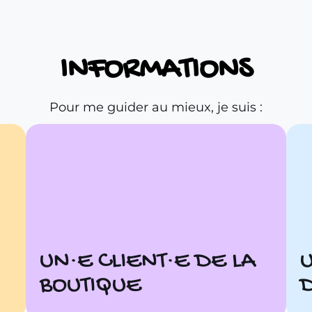
INFORMATIONS
Pour me guider au mieux, je suis :
Je souhaite avoir plus de détails
concernant ma commande et
mes achats.
UN·E CLIENT·E DE LA
BOUTIQUE
Accéder aux CGV