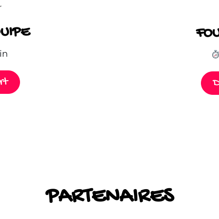
QUIPE
FOU
in
rt
D
PARTENAIRES