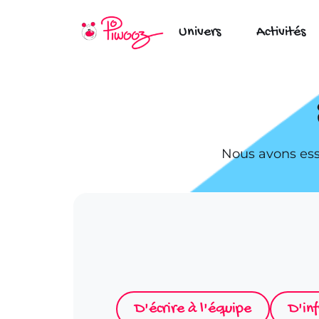
Univers
Activités
Aller
au
contenu
Nous avons essa
D'écrire à l'équipe
D'in